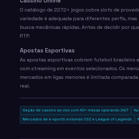
Cassino Online
O catálogo de 2272+ jogos cobre slots de provedor
variedade é adequada para diferentes perfis, mas
busca mecânicas rápidas. Antes de decidir por q
RTP.
Apostas Esportivas
As apostas esportivas cobrem futebol brasileiro 
com streaming em eventos selecionados. Os merca
mercados em ligas menores é limitada comparada a
real.
Seção de cassino ao vivo com 40+ mesas operando 24/7
Ap
Mercados de e-sports incluindo CS2 e League of Legends