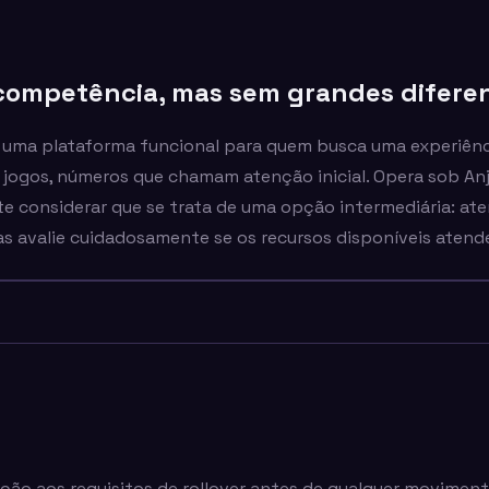
competência, mas sem grandes diferen
 uma plataforma funcional para quem busca uma experiênci
 jogos, números que chamam atenção inicial. Opera sob A
nte considerar que se trata de uma opção intermediária: at
 mas avalie cuidadosamente se os recursos disponíveis aten
nção aos requisitos de rollover antes de qualquer movime