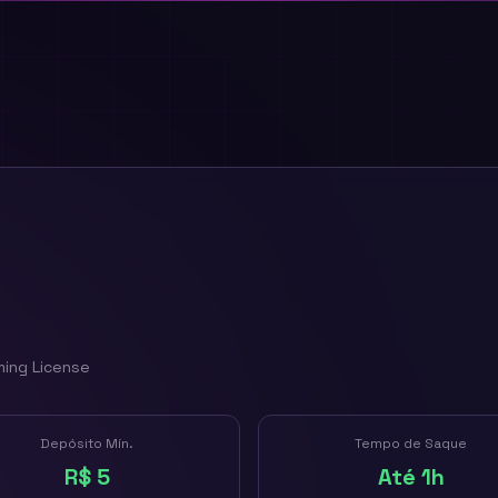
ming License
Depósito Mín.
Tempo de Saque
R$ 5
Até 1h