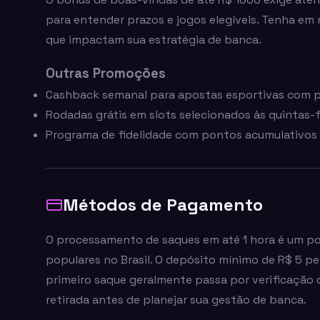
para entender prazos e jogos elegíveis. Tenha em
que impactam sua estratégia de banca.
Outras Promoções
Cashback semanal para apostas esportivas com pe
Rodadas grátis em slots selecionados às quintas-f
Programa de fidelidade com pontos acumulativos
Métodos de Pagamento
O processamento de saques em até 1 hora é um ponto
populares no Brasil. O depósito mínimo de R$ 5 p
primeiro saque geralmente passa por verificação 
retirada antes de planejar sua gestão de banca.