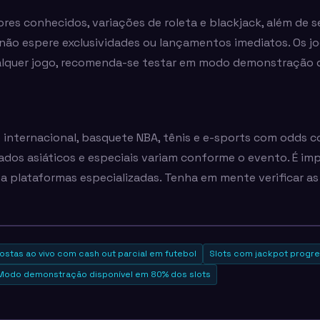
es conhecidos, variações de roleta e blackjack, além de se
 não espere exclusividades ou lançamentos imediatos. Os j
ualquer jogo, recomenda-se testar em modo demonstração q
e internacional, basquete NBA, tênis e e-sports com odds 
dos asiáticos e especiais variam conforme o evento. É im
 plataformas especializadas. Tenha em mente verificar as
ostas ao vivo com cash out parcial em futebol
Slots com jackpot progre
Modo demonstração disponível em 80% dos slots