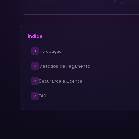
Índice
Introdução
1
Métodos de Pagamento
3
Segurança e Licença
5
FAQ
7