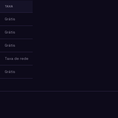
TAXA
Grátis
Grátis
Grátis
Taxa de rede
Grátis