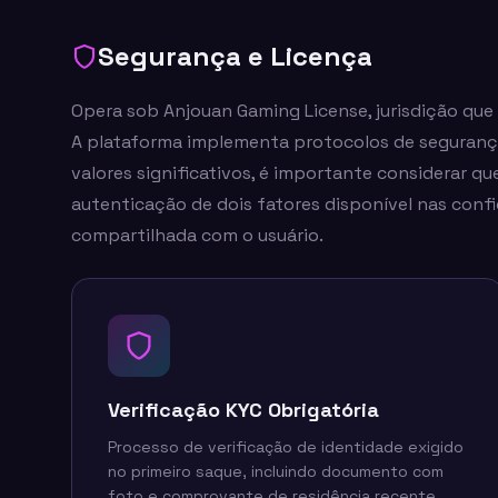
Segurança e Licença
Opera sob Anjouan Gaming License, jurisdição que
A plataforma implementa protocolos de segurança
valores significativos, é importante considerar q
autenticação de dois fatores disponível nas conf
compartilhada com o usuário.
Verificação KYC Obrigatória
Processo de verificação de identidade exigido
no primeiro saque, incluindo documento com
foto e comprovante de residência recente