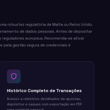
ma robustez regulatória de Malta ou Reino Unido.
zenamento de dados pessoais. Antes de depositar
de reguladores europeus. Recomenda-se ativar
e pela gestão segura de credenciais é
Histórico Completo de Transações
Acesso a relatórios detalhados de apostas,
depósitos e saques com exportação em PDF
para controle pessoal