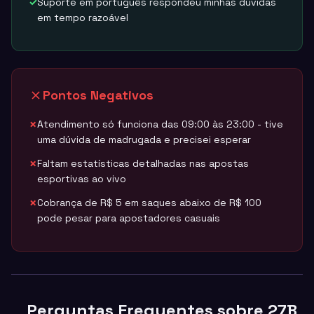
Suporte em português respondeu minhas dúvidas
em tempo razoável
Pontos Negativos
Atendimento só funciona das 09:00 às 23:00 - tive
uma dúvida de madrugada e precisei esperar
Faltam estatísticas detalhadas nas apostas
esportivas ao vivo
Cobrança de R$ 5 em saques abaixo de R$ 100
pode pesar para apostadores casuais
Perguntas Frequentes sobre 27B