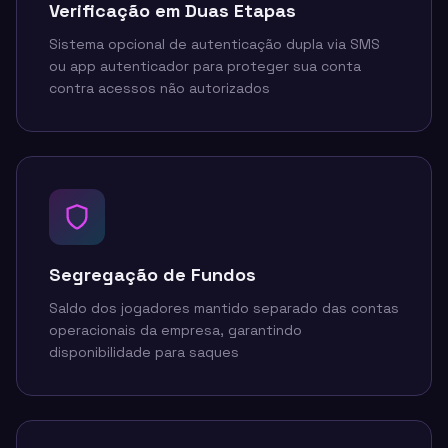
Verificação em Duas Etapas
Sistema opcional de autenticação dupla via SMS
ou app autenticador para proteger sua conta
contra acessos não autorizados
Segregação de Fundos
Saldo dos jogadores mantido separado das contas
operacionais da empresa, garantindo
disponibilidade para saques