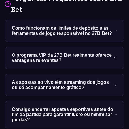
Bet
Como funcionam os limites de depósito e as
ferramentas de jogo responsável no 27B Bet?
O programa VIP da 27B Bet realmente oferece
vantagens relevantes?
As apostas ao vivo têm streaming dos jogos
ou só acompanhamento gráfico?
Consigo encerrar apostas esportivas antes do
fim da partida para garantir lucro ou minimizar
perdas?