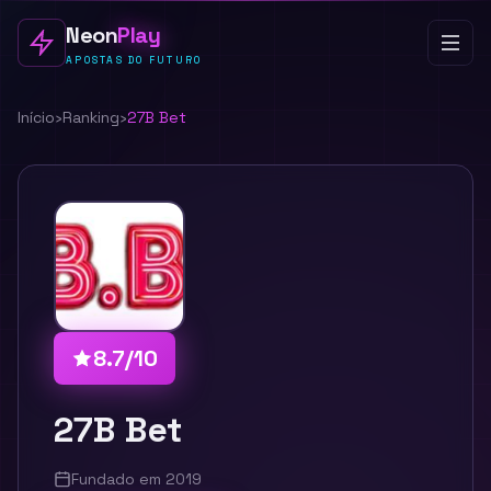
Neon
Play
APOSTAS DO FUTURO
Início
›
Ranking
›
27B Bet
8.7/10
27B Bet
Fundado em 2019