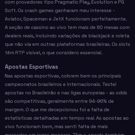
com provedores tipo Pragmatic Play, Evolution e PG
Soft. Os crash games ganharam meu interesse -
Aviator, Spaceman e JetX funcionam perfeitamente.
A seção de cassino ao vivo tem mais de 80 mesas com
dealers reais, incluindo variações de blackjack e roleta
que não via em outras plataformas brasileiras. Os slots
têm RTP visível, o que considero essencial.
Apostas Esportivas
Nas apostas esportivas, cobrem bem os principais
campeonatos brasileiros e internacionais. Testei
apostas no Brasileirão e nas ligas europeias - as odds
são competitivas, geralmente entre 94-96% de
margem. O que me decepcionou foi a falta de
estatísticas detalhadas em tempo real. As apostas ao
vivo funcionam bem, mas senti falta de mais
mercados em jogos menores. Têm e-sports também,