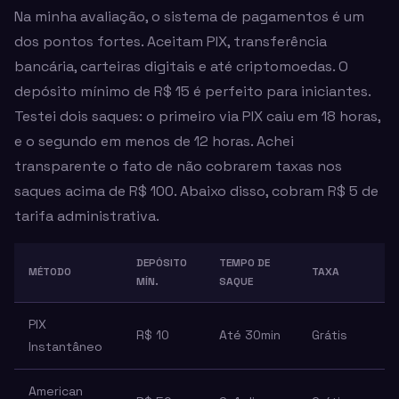
Na minha avaliação, o sistema de pagamentos é um
dos pontos fortes. Aceitam PIX, transferência
bancária, carteiras digitais e até criptomoedas. O
depósito mínimo de R$ 15 é perfeito para iniciantes.
Testei dois saques: o primeiro via PIX caiu em 18 horas,
e o segundo em menos de 12 horas. Achei
transparente o fato de não cobrarem taxas nos
saques acima de R$ 100. Abaixo disso, cobram R$ 5 de
tarifa administrativa.
DEPÓSITO
TEMPO DE
MÉTODO
TAXA
MÍN.
SAQUE
PIX
R$ 10
Até 30min
Grátis
Instantâneo
American