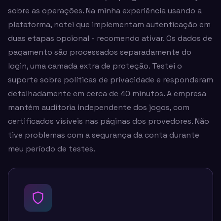
sobre as operações. Na minha experiência usando a
plataforma, notei que implementam autenticação em
duas etapas opcional - recomendo ativar. Os dados de
pagamento são processados separadamente do
login, uma camada extra de proteção. Testei o
suporte sobre políticas de privacidade e responderam
detalhadamente em cerca de 40 minutos. A empresa
mantém auditoria independente dos jogos, com
certificados visíveis nas páginas dos provedores. Não
tive problemas com a segurança da conta durante
meu período de testes.