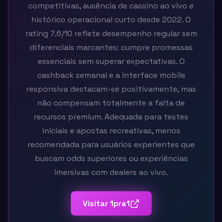
competitivas, ausência de cassino ao vivo e
histórico operacional curto desde 2022. O
rating 7.6/10 reflete desempenho regular sem
diferenciais marcantes: cumpre promessas
essenciais sem superar expectativas. O
cashback semanal e a interface mobile
responsiva destacam-se positivamente, mas
não compensam totalmente a falta de
recursos premium. Adequada para testes
iniciais e apostas recreativas, menos
recomendada para usuários experientes que
buscam odds superiores ou experiências
imersivas com dealers ao vivo.
Visitar 1pra1