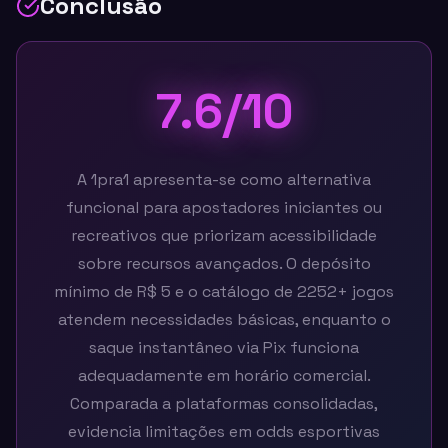
Conclusão
7.6/10
A 1pra1 apresenta-se como alternativa
funcional para apostadores iniciantes ou
recreativos que priorizam acessibilidade
sobre recursos avançados. O depósito
mínimo de R$ 5 e o catálogo de 2252+ jogos
atendem necessidades básicas, enquanto o
saque instantâneo via Pix funciona
adequadamente em horário comercial.
Comparada a plataformas consolidadas,
evidencia limitações em odds esportivas