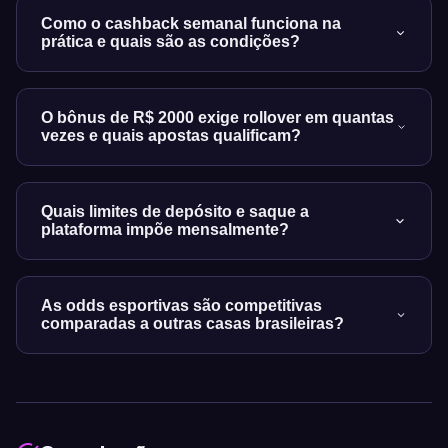
Como o cashback semanal funciona na
prática e quais são as condições?
O bônus de R$ 2000 exige rollover em quantas
vezes e quais apostas qualificam?
Quais limites de depósito e saque a
plataforma impõe mensalmente?
As odds esportivas são competitivas
comparadas a outras casas brasileiras?