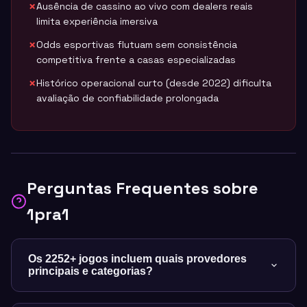
Ausência de cassino ao vivo com dealers reais
limita experiência imersiva
Odds esportivas flutuam sem consistência
competitiva frente a casas especializadas
Histórico operacional curto (desde 2022) dificulta
avaliação de confiabilidade prolongada
Perguntas Frequentes sobre
1pra1
Os 2252+ jogos incluem quais provedores
principais e categorias?