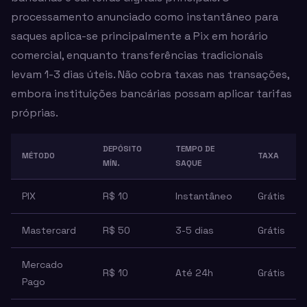
processamento anunciado como instantâneo para
saques aplica-se principalmente a Pix em horário
comercial, enquanto transferências tradicionais
levam 1-3 dias úteis. Não cobra taxas nas transações,
embora instituições bancárias possam aplicar tarifas
próprias.
DEPÓSITO
TEMPO DE
MÉTODO
TAXA
MÍN.
SAQUE
PIX
R$ 10
Instantâneo
Grátis
Mastercard
R$ 50
3-5 dias
Grátis
Mercado
R$ 10
Até 24h
Grátis
Pago