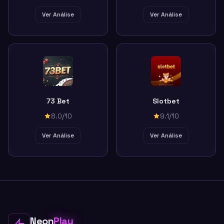
Ver Análise
Ver Análise
73 Bet
Slotbet
8.0/10
9.1/10
Ver Análise
Ver Análise
Neon
Play