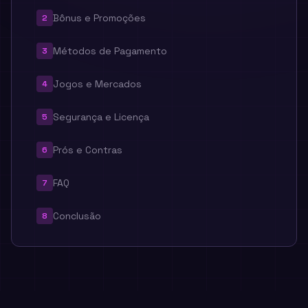
Bônus e Promoções
2
Métodos de Pagamento
3
Jogos e Mercados
4
Segurança e Licença
5
Prós e Contras
6
FAQ
7
Conclusão
8