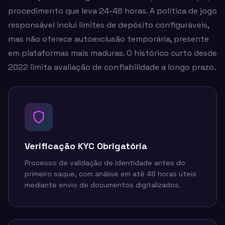
procedimento que leva 24-48 horas. A política de jogo
responsável inclui limites de depósito configuráveis,
mas não oferece autoexclusão temporária, presente
em plataformas mais maduras. O histórico curto desde
2022 limita avaliação de confiabilidade a longo prazo.
Verificação KYC Obrigatória
Processo de validação de identidade antes do
primeiro saque, com análise em até 48 horas úteis
mediante envio de documentos digitalizados.