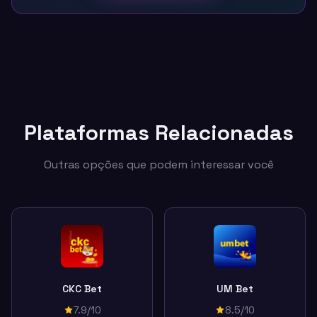
Plataformas Relacionadas
Outras opções que podem interessar você
CKC Bet
UM Bet
7.9/10
8.5/10