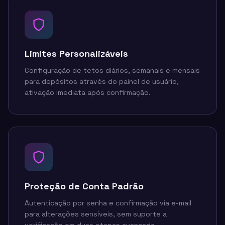
Limites Personalizáveis
Configuração de tetos diários, semanais e mensais
para depósitos através do painel de usuário,
ativação imediata após confirmação.
Proteção de Conta Padrão
Autenticação por senha e confirmação via e-mail
para alterações sensíveis, sem suporte a