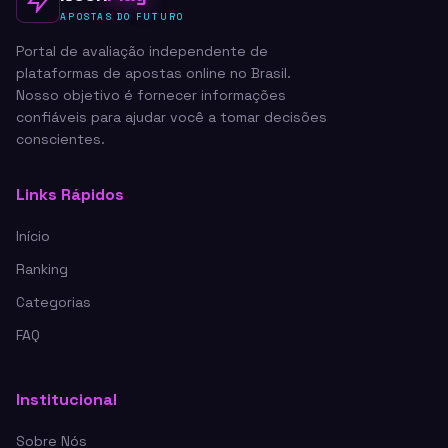
APOSTAS DO FUTURO
Portal de avaliação independente de
plataformas de apostas online no Brasil.
Nosso objetivo é fornecer informações
confiáveis para ajudar você a tomar decisões
conscientes.
Links Rápidos
Início
Ranking
Categorias
FAQ
Institucional
Sobre Nós