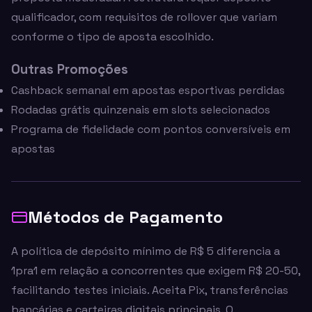
qualificador, com requisitos de rollover que variam
conforme o tipo de aposta escolhido.
Outras Promoções
Cashback semanal em apostas esportivas perdidas
Rodadas grátis quinzenais em slots selecionados
Programa de fidelidade com pontos conversíveis em
apostas
Métodos de Pagamento
A política de depósito mínimo de R$ 5 diferencia a
1pra1 em relação a concorrentes que exigem R$ 20-50,
facilitando testes iniciais. Aceita Pix, transferências
bancárias e carteiras digitais principais. O