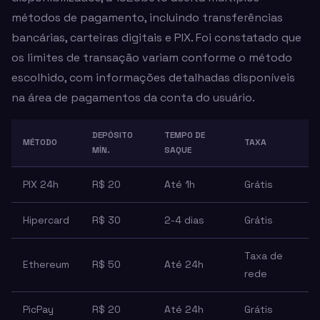
métodos de pagamento, incluindo transferências
bancárias, carteiras digitais e PIX. Foi constatado que
os limites de transação variam conforme o método
escolhido, com informações detalhadas disponíveis
na área de pagamentos da conta do usuário.
DEPÓSITO
TEMPO DE
MÉTODO
TAXA
MÍN.
SAQUE
PIX 24h
R$ 20
Até 1h
Grátis
Hipercard
R$ 30
2-4 dias
Grátis
Taxa de
Ethereum
R$ 50
Até 24h
rede
PicPay
R$ 20
Até 24h
Grátis