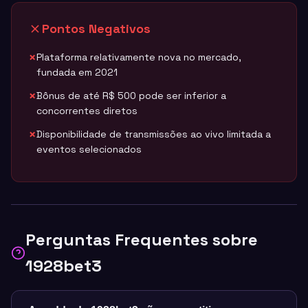
Pontos Negativos
Plataforma relativamente nova no mercado,
fundada em 2021
Bônus de até R$ 500 pode ser inferior a
concorrentes diretos
Disponibilidade de transmissões ao vivo limitada a
eventos selecionados
Perguntas Frequentes sobre
1928bet3