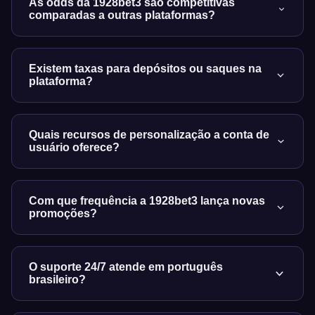
As odds da 1928bet3 são competitivas
comparadas a outras plataformas?
Existem taxas para depósitos ou saques na
plataforma?
Quais recursos de personalização a conta de
usuário oferece?
Com que frequência a 1928bet3 lança novas
promoções?
O suporte 24/7 atende em português
brasileiro?