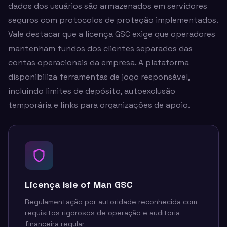
dados dos usuários são armazenados em servidores
seguros com protocolos de proteção implementados.
Vale destacar que a licença GSC exige que operadores
mantenham fundos dos clientes separados das
contas operacionais da empresa. A plataforma
disponibiliza ferramentas de jogo responsável,
incluindo limites de depósito, autoexclusão
temporária e links para organizações de apoio.
Licença Isle of Man GSC
Regulamentação por autoridade reconhecida com
requisitos rigorosos de operação e auditoria
financeira regular