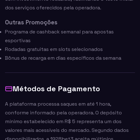
dos serviços oferecidos pela operadora.
Outras Promoções
Programa de cashback semanal para apostas
esportivas
Rodadas gratuitas em slots selecionados
Bônus de recarga em dias específicos da semana
Métodos de Pagamento
A plataforma processa saques em até 1 hora,
conforme informado pela operadora. O depósito
mínimo estabelecido em R$ 5 representa um dos
valores mais acessíveis do mercado. Segundo dados
disponibilizados, a 1928bet3 aceita múltiplos