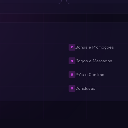
Bônus e Promoções
2
Jogos e Mercados
4
Prós e Contras
6
Conclusão
8