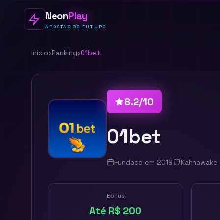
Neon
Play
APOSTAS DO FUTURO
Início
›
Ranking
›
01bet
8.2/10
01bet
Fundado em 2019
Kahnawake 
Bônus
Até R$ 200