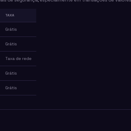
TAXA
Grátis
Grátis
Taxa de rede
Grátis
Grátis