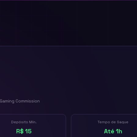
Gaming Commission
Depósito Mín.
Tempo de Saque
R$ 15
Até 1h