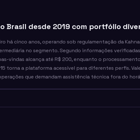
 Brasil desde 2019 com portfólio diver
iro há cinco anos, operando sob regulamentação da Kahna
ermediária no segmento. Segundo informações verificadas,
boas-vindas alcança até R$ 200, enquanto o processament
15 torna a plataforma acessível para diferentes perfis. Va
 operações que demandam assistência técnica fora do horár