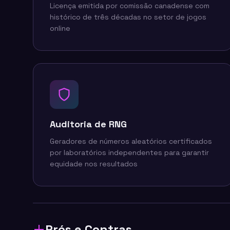
Licença emitida por comissão canadense com
histórico de três décadas no setor de jogos
online
Auditoria de RNG
Geradores de números aleatórios certificados
por laboratórios independentes para garantir
equidade nos resultados
Prós e Contras