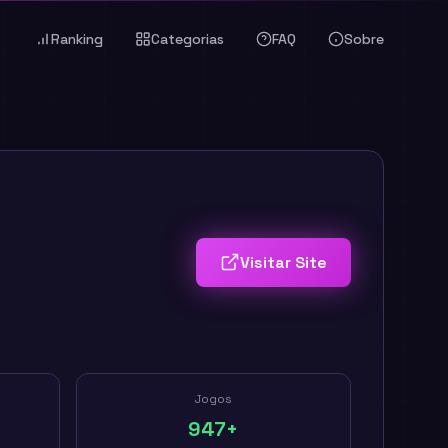
Ranking
Categorias
FAQ
Sobre
Visitar Site
Jogos
947+