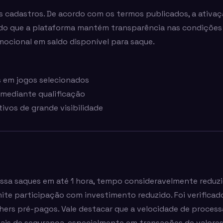
vos cadastros. De acordo com os termos publicados, a ativ
tado que a plataforma mantém transparência nas condições
mocional em saldo disponível para saque.
s em jogos selecionados
 mediante qualificação
vos de grande visibilidade
essa saques em até 1 hora, tempo consideravelmente reduz
ite participação com investimento reduzido. Foi verifica
ouchers pré-pagos. Vale destacar que a velocidade de pro
nais de segurança, especialmente em transações de valores