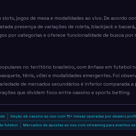
e slots, jogos de mesa e modalidades ao vivo. De acordo com
atada presença de variações de roleta, blackjack e bacar
ogos por categorias e oferece funcionalidade de busca por
pulares no território brasileiro, com ênfase em futebol n
basquete, tênis, vôlei e modalidades emergentes. Foi obse
variedade de mercados secundários é inferior comparada a
ações que dividem foco entre cassino e sports betting.
ade
Seção de cassino ao vivo com 15+ mesas operadas por dealers profi
de futebol
Mercados de apostas ao vivo com streaming para eventos s